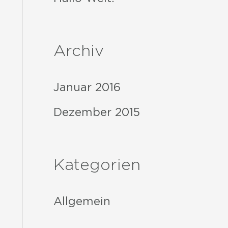
n
a
Archiv
c
h
Januar 2016
:
Dezember 2015
Kategorien
Allgemein