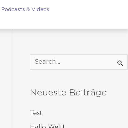
Podcasts & Videos
S
u
c
Neueste Beiträge
h
e
Test
n
Hallo Welt!