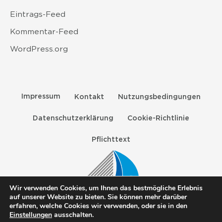
Eintrags-Feed
Kommentar-Feed
WordPress.org
Impressum
Kontakt
Nutzungsbedingungen
Datenschutzerklärung
Cookie-Richtlinie
Pflichttext
Wir verwenden Cookies, um Ihnen das bestmögliche Erlebnis
auf unserer Website zu bieten. Sie können mehr darüber
erfahren, welche Cookies wir verwenden, oder sie in den
ANGUSTA, NORGINE und das Norgine-Segel sind
Einstellungen
ausschalten.
eingetragene Marken der Norgine-