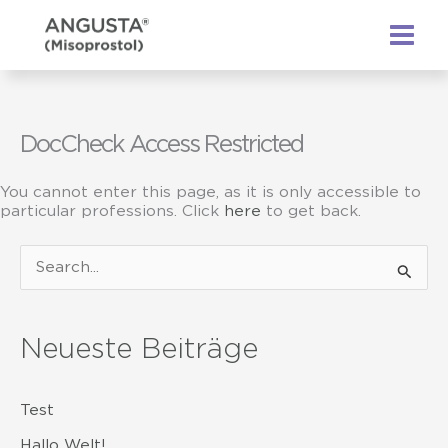
Zum
Inhalt
springen
DocCheck Access Restricted
You cannot enter this page, as it is only accessible to
particular professions. Click
here
to get back.
S
u
c
Neueste Beiträge
h
e
Test
n
n
Hallo Welt!