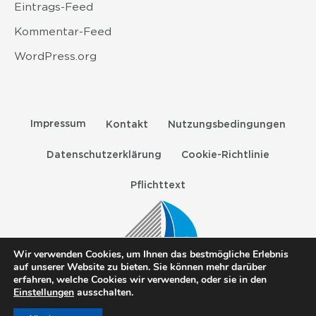
Eintrags-Feed
Kommentar-Feed
WordPress.org
Impressum
Kontakt
Nutzungsbedingungen
Datenschutzerklärung
Cookie-Richtlinie
Pflichttext
Wir verwenden Cookies, um Ihnen das bestmögliche Erlebnis
auf unserer Website zu bieten. Sie können mehr darüber
erfahren, welche Cookies wir verwenden, oder sie in den
ANGUSTA, NORGINE und das Norgine-Segel sind
Einstellungen
ausschalten.
eingetragene Marken der Norgine-
Unternehmensgruppe. Alle Bilder dienen nur