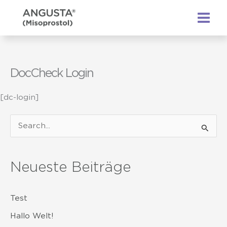
Zum
Inhalt
springen
DocCheck Login
[dc-login]
S
u
c
Neueste Beiträge
h
e
Test
n
n
Hallo Welt!